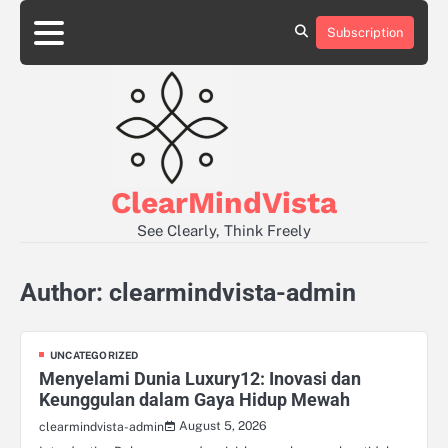
Skip
to
Subscription
Contact
content
Us
ClearMindVista
See Clearly, Think Freely
Author:
clearmindvista-admin
UNCATEGORIZED
Menyelami Dunia Luxury12: Inovasi dan
Keunggulan dalam Gaya Hidup Mewah
August 5, 2026
clearmindvista-admin