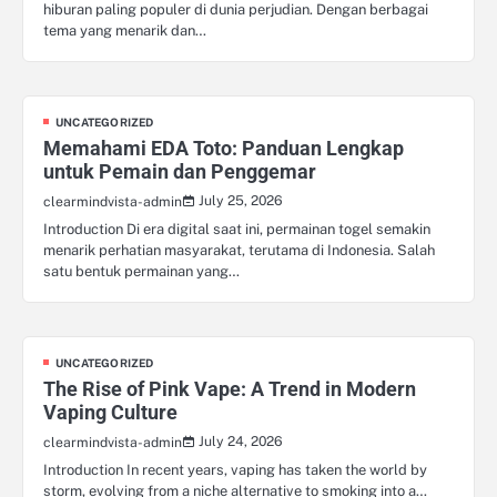
hiburan paling populer di dunia perjudian. Dengan berbagai
tema yang menarik dan…
UNCATEGORIZED
Memahami EDA Toto: Panduan Lengkap
untuk Pemain dan Penggemar
July 25, 2026
clearmindvista-admin
Introduction Di era digital saat ini, permainan togel semakin
menarik perhatian masyarakat, terutama di Indonesia. Salah
satu bentuk permainan yang…
UNCATEGORIZED
The Rise of Pink Vape: A Trend in Modern
Vaping Culture
July 24, 2026
clearmindvista-admin
Introduction In recent years, vaping has taken the world by
storm, evolving from a niche alternative to smoking into a…