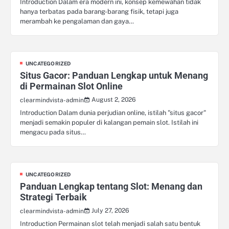
Introduction Dalam era modern ini, konsep kemewahan tidak
hanya terbatas pada barang-barang fisik, tetapi juga
merambah ke pengalaman dan gaya…
UNCATEGORIZED
Situs Gacor: Panduan Lengkap untuk Menang
di Permainan Slot Online
August 2, 2026
clearmindvista-admin
Introduction Dalam dunia perjudian online, istilah "situs gacor"
menjadi semakin populer di kalangan pemain slot. Istilah ini
mengacu pada situs…
UNCATEGORIZED
Panduan Lengkap tentang Slot: Menang dan
Strategi Terbaik
July 27, 2026
clearmindvista-admin
Introduction Permainan slot telah menjadi salah satu bentuk