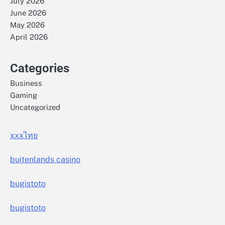
July 2026
June 2026
May 2026
April 2026
Categories
Business
Gaming
Uncategorized
xxxไทย
buitenlands casino
bugistoto
bugistoto